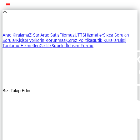
Araç Kiralama
Z-Şarj
Araç Satış
Filomuz
UTTS
Hizmetler
Sıkça Sorulan
Sorular
Kişisel Verilerin Korunması
Çerez Politikası
Etik Kurallar
Bilgi
Toplumu Hizmetleri
Gizlilik
Şubeler
İletişim Formu
Bizi Takip Edin