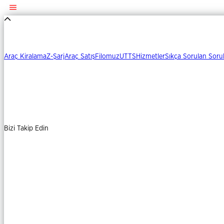
Araç Kiralama
Z-Şarj
Araç Satış
Filomuz
UTTS
Hizmetler
Sıkça Sorulan Soru
Bizi Takip Edin