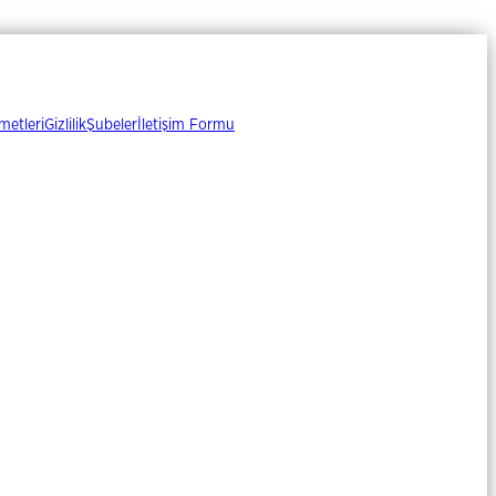
metleri
Gizlilik
Şubeler
İletişim Formu