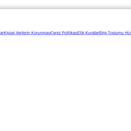
lar
Kişisel Verilerin Korunması
Çerez Politikası
Etik Kurallar
Bilgi Toplumu Hiz