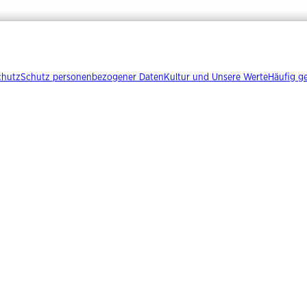
chutz
Schutz personenbezogener Daten
Kultur und Unsere Werte
Häufig ge