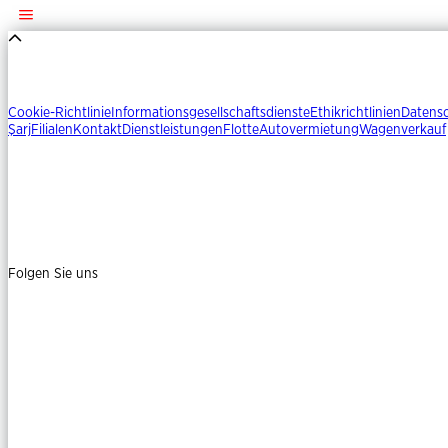
Cookie-Richtlinie
Informationsgesellschaftsdienste
Ethikrichtlinien
Datens
Şarj
Filialen
Kontakt
Dienstleistungen
Flotte
Autovermietung
Wagenverkauf
Folgen Sie uns